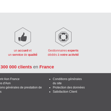
un
accueil
et
Gestionnaires
experts
un
service
de
qualité
dédiés à
votre activité
e
300 000 clients
en
France
rir Aon France
Conditions générales
os d'Aon
du site
ions générales de prestation de
Protection des données
es
Satisfaction Client