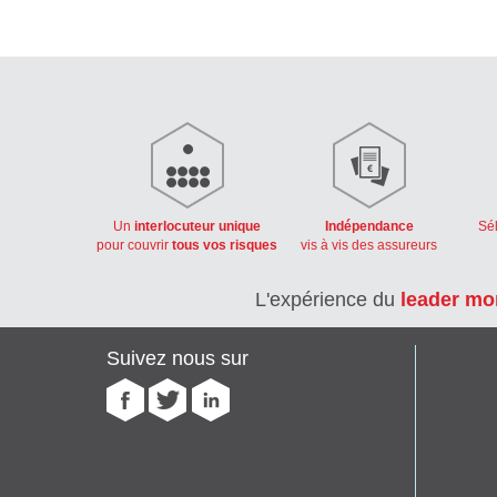
Un
interlocuteur unique
Indépendance
Sé
pour couvrir
tous vos risques
vis à vis des assureurs
L'expérience du
leader mo
Suivez nous sur