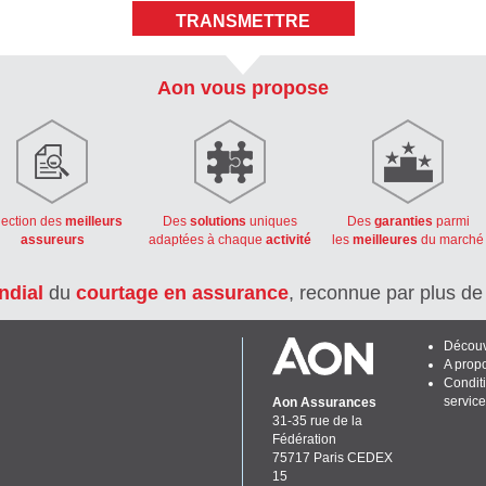
Aon vous propose
lection des
meilleurs
Des
solutions
uniques
Des
garanties
parmi
assureurs
adaptées à chaque
activité
les
meilleures
du marché
ndial
du
courtage en assurance
, reconnue par plus d
Découv
A prop
Condit
servic
Aon Assurances
31-35 rue de la
Fédération
75717 Paris CEDEX
15