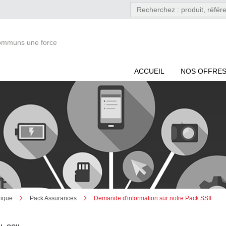
communs une force
ACCUEIL
NOS OFFRES
rique
Pack Assurances
Demande d'information sur notre Pack SSII