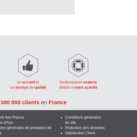
un
accueil
et
Gestionnaires
experts
un
service
de
qualité
dédiés à
votre activité
e
300 000 clients
en
France
rir Aon France
Conditions générales
os d'Aon
du site
ions générales de prestation de
Protection des données
es
Satisfaction Client