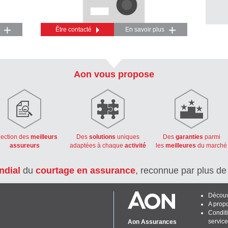
Être contacté
En savoir plus
Aon vous propose
lection des
meilleurs
Des
solutions
uniques
Des
garanties
parmi
assureurs
adaptées à chaque
activité
les
meilleures
du marché
ndial
du
courtage en assurance
, reconnue par plus d
Découv
A prop
Condit
servic
Aon Assurances