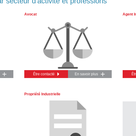
 secteur d'activité et professions
Avocat
Agent I
Être contacté
En savoir plus
Êt
Propriété Industrielle