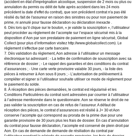
(accident en état d'imprégnation alcoolique, suspension de 2 mois ou plus ou
annulation du permis ou délit de fuite après accident dans les 24 mois
précédent la date d'effet du contrat), que son précédent contrat n'a pas été
résilié du fait de l'assureur en raison des sinistres ou pour non paiement de
prime, ni annulé pour fausse déclaration ou déclaration inexacte .
6. Dès lors qu’il clique sur le bouton, « je valide la souscription », l’utilisateur
peut procéder au règlement de l’acompte sur l’espace sécurisé mis à la
disposition d’Aon par son prestataire de paiement en ligne sécurisé, Global
Collect (pour plus d’information visitez http://www.globalcollect.com). Le
règlement s’effectue par carte bancaire.
7. Dès validation du règlement, Aon adresse à l’utilisateur un message
électronique lui adressant : - La lettre de confirmation de souscription avec sa
référence de dossier ; - Le rappel des garanties et des conditions du contrat
d’assurances ; - Une carte verte provisoire valable 30 jours, - la liste des
pièces à retourner à Aon sous 8 jours ; - L’autorisation de prélèvement à
compléter et signer si l’utilisateur souhaite utiliser ce mode de règlement pour
le paiement du solde.
8. À réception des pièces demandées, le contrat est régularisé et les
Conditions Particulières du contrat sont adressées par courrier à l’utilisateur
à l’adresse mentionnée dans le questionnaire. Aon se réserve le droit de ne
pas valider la souscription en cas de refus de l’assureur. A défaut de
réception des pièces, le contrat d’assurances est résilié à J+ 30 et Aon
conserve l’acompte qui correspond au prorata de la prime due pour une
garantie provisoire de 30 jours plus les frais de dossier. En cas d’annulation
du contrat pour fausse déclaration, l’acompte est conservé de plein droit par
Aon. En cas de demande de demande de résiliation du contrat par
l’utilisateur pendant la période de garantie provisoire, les frais de dossier