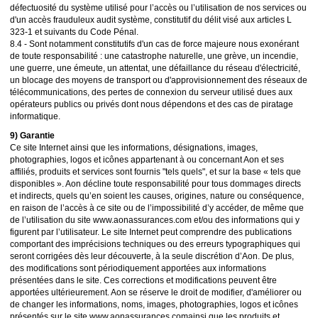
défectuosité du système utilisé pour l’accès ou l’utilisation de nos services ou
d'un accès frauduleux audit système, constitutif du délit visé aux articles L
323-1 et suivants du Code Pénal.
8.4 - Sont notamment constitutifs d'un cas de force majeure nous exonérant
de toute responsabilité : une catastrophe naturelle, une grève, un incendie,
une guerre, une émeute, un attentat, une défaillance du réseau d'électricité,
un blocage des moyens de transport ou d'approvisionnement des réseaux de
télécommunications, des pertes de connexion du serveur utilisé dues aux
opérateurs publics ou privés dont nous dépendons et des cas de piratage
informatique.
9) Garantie
Ce site Internet ainsi que les informations, désignations, images,
photographies, logos et icônes appartenant à ou concernant Aon et ses
affiliés, produits et services sont fournis "tels quels", et sur la base « tels que
disponibles ». Aon décline toute responsabilité pour tous dommages directs
et indirects, quels qu’en soient les causes, origines, nature ou conséquence,
en raison de l’accès à ce site ou de l’impossibilité d’y accéder, de même que
de l’utilisation du site www.aonassurances.com et/ou des informations qui y
figurent par l’utilisateur. Le site Internet peut comprendre des publications
comportant des imprécisions techniques ou des erreurs typographiques qui
seront corrigées dès leur découverte, à la seule discrétion d’Aon. De plus,
des modifications sont périodiquement apportées aux informations
présentées dans le site. Ces corrections et modifications peuvent être
apportées ultérieurement. Aon se réserve le droit de modifier, d'améliorer ou
de changer les informations, noms, images, photographies, logos et icônes
présentés sur le site www.aonassurances.comainsi que les produits et