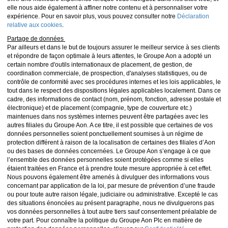
elle nous aide également à affiner notre contenu et à personnaliser votre
expérience. Pour en savoir plus, vous pouvez consulter notre
Déclaration
relative aux cookies
.
Partage de données
Par ailleurs et dans le but de toujours assurer le meilleur service à ses clients
et répondre de façon optimale à leurs attentes, le Groupe Aon a adopté un
certain nombre d'outils internationaux de placement, de gestion, de
coordination commerciale, de prospection, d'analyses statistiques, ou de
contrôle de conformité avec ses procédures internes et les lois applicables, le
tout dans le respect des dispositions légales applicables localement. Dans ce
cadre, des informations de contact (nom, prénom, fonction, adresse postale et
électronique) et de placement (compagnie, type de couverture etc.)
maintenues dans nos systèmes internes peuvent être partagées avec les
autres filiales du Groupe Aon. A ce titre, il est possible que certaines de vos
données personnelles soient ponctuellement soumises à un régime de
protection différent à raison de la localisation de certaines des filiales d’Aon
ou des bases de données concernées. Le Groupe Aon s’engage à ce que
l’ensemble des données personnelles soient protégées comme si elles
étaient traitées en France et à prendre toute mesure appropriée à cet effet.
Nous pouvons également être amenés à divulguer des informations vous
concernant par application de la loi, par mesure de prévention d’une fraude
ou pour toute autre raison légale, judiciaire ou administrative. Excepté le cas
des situations énoncées au présent paragraphe, nous ne divulguerons pas
vos données personnelles à tout autre tiers sauf consentement préalable de
votre part. Pour connaître la politique du Groupe Aon Plc en matière de