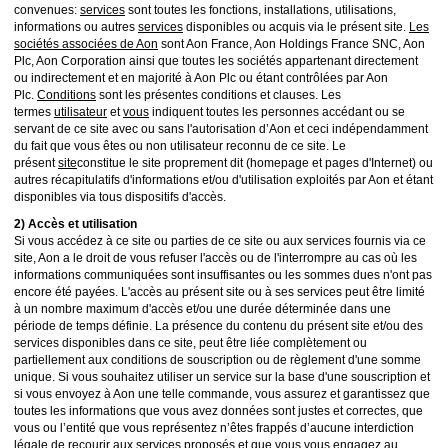
convenues:
services
sont toutes les fonctions, installations, utilisations,
informations ou autres
services
disponibles ou acquis via le présent site.
Les
sociétés associées de Aon
sont Aon France, Aon Holdings France SNC, Aon
Plc, Aon Corporation ainsi que toutes les sociétés appartenant directement
ou indirectement et en majorité à Aon Plc ou étant contrôlées par Aon
Plc.
Conditions
sont les présentes conditions et clauses. Les
termes
utilisateur
et
vous
indiquent toutes les personnes accédant ou se
servant de ce site avec ou sans l'autorisation d’Aon et ceci indépendamment
du fait que vous êtes ou non utilisateur reconnu de ce site. Le
présent
site
constitue le site proprement dit (homepage et pages d'Internet) ou
autres récapitulatifs d'informations et/ou d'utilisation exploités par Aon et étant
disponibles via tous dispositifs d'accès.
2) Accès et utilisation
Si vous accédez à ce site ou parties de ce site ou aux services fournis via ce
site, Aon a le droit de vous refuser l'accès ou de l'interrompre au cas où les
informations communiquées sont insuffisantes ou les sommes dues n'ont pas
encore été payées. L'accès au présent site ou à ses services peut être limité
à un nombre maximum d'accès et/ou une durée déterminée dans une
période de temps définie. La présence du contenu du présent site et/ou des
services disponibles dans ce site, peut être liée complètement ou
partiellement aux conditions de souscription ou de règlement d'une somme
unique. Si vous souhaitez utiliser un service sur la base d'une souscription et
si vous envoyez à Aon une telle commande, vous assurez et garantissez que
toutes les informations que vous avez données sont justes et correctes, que
vous ou l’entité que vous représentez n’êtes frappés d’aucune interdiction
légale de recourir aux services proposés et que vous vous engagez au