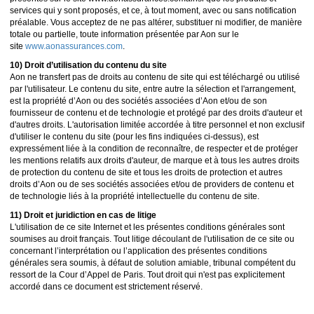
services qui y sont proposés, et ce, à tout moment, avec ou sans notification
préalable. Vous acceptez de ne pas altérer, substituer ni modifier, de manière
totale ou partielle, toute information présentée par Aon sur le
site
www.aonassurances.com
.
10) Droit d’utilisation du contenu du site
Aon ne transfert pas de droits au contenu de site qui est téléchargé ou utilisé
par l'utilisateur. Le contenu du site, entre autre la sélection et l'arrangement,
est la propriété d’Aon ou des sociétés associées d’Aon et/ou de son
fournisseur de contenu et de technologie et protégé par des droits d'auteur et
d'autres droits. L'autorisation limitée accordée à titre personnel et non exclusif
d'utiliser le contenu du site (pour les fins indiquées ci-dessus), est
expressément liée à la condition de reconnaître, de respecter et de protéger
les mentions relatifs aux droits d'auteur, de marque et à tous les autres droits
de protection du contenu de site et tous les droits de protection et autres
droits d’Aon ou de ses sociétés associées et/ou de providers de contenu et
de technologie liés à la propriété intellectuelle du contenu de site.
11) Droit et juridiction en cas de litige
L'utilisation de ce site Internet et les présentes conditions générales sont
soumises au droit français. Tout litige découlant de l'utilisation de ce site ou
concernant l’interprétation ou l’application des présentes conditions
générales sera soumis, à défaut de solution amiable, tribunal compétent du
ressort de la Cour d’Appel de Paris. Tout droit qui n'est pas explicitement
accordé dans ce document est strictement réservé.