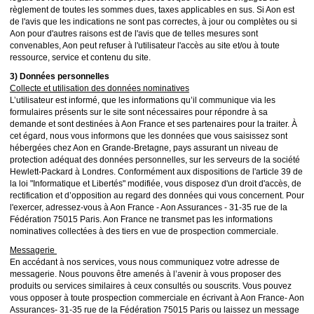
règlement de toutes les sommes dues, taxes applicables en sus. Si Aon est
de l'avis que les indications ne sont pas correctes, à jour ou complètes ou si
Aon pour d'autres raisons est de l'avis que de telles mesures sont
convenables, Aon peut refuser à l'utilisateur l'accès au site et/ou à toute
ressource, service et contenu du site.
3) Données personnelles
Collecte et utilisation des données nominatives
L’utilisateur est informé, que les informations qu’il communique via les
formulaires présents sur le site sont nécessaires pour répondre à sa
demande et sont destinées à Aon France et ses partenaires pour la traiter. À
cet égard, nous vous informons que les données que vous saisissez sont
hébergées chez Aon en Grande-Bretagne, pays assurant un niveau de
protection adéquat des données personnelles, sur les serveurs de la société
Hewlett-Packard à Londres. Conformément aux dispositions de l'article 39 de
la loi "Informatique et Libertés" modifiée, vous disposez d'un droit d'accès, de
rectification et d’opposition au regard des données qui vous concernent. Pour
l'exercer, adressez-vous à Aon France - Aon Assurances - 31-35 rue de la
Fédération 75015 Paris. Aon France ne transmet pas les informations
nominatives collectées à des tiers en vue de prospection commerciale.
Messagerie
En accédant à nos services, vous nous communiquez votre adresse de
messagerie. Nous pouvons être amenés à l’avenir à vous proposer des
produits ou services similaires à ceux consultés ou souscrits. Vous pouvez
vous opposer à toute prospection commerciale en écrivant à Aon France- Aon
Assurances- 31-35 rue de la Fédération 75015 Paris ou laissez un message