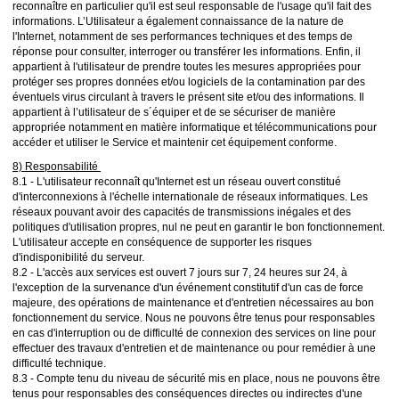
reconnaître en particulier qu'il est seul responsable de l'usage qu'il fait des
informations. L’Utilisateur a également connaissance de la nature de
l'Internet, notamment de ses performances techniques et des temps de
réponse pour consulter, interroger ou transférer les informations. Enfin, il
appartient à l'utilisateur de prendre toutes les mesures appropriées pour
protéger ses propres données et/ou logiciels de la contamination par des
éventuels virus circulant à travers le présent site et/ou des informations. Il
appartient à l’utilisateur de s´équiper et de se sécuriser de manière
appropriée notamment en matière informatique et télécommunications pour
accéder et utiliser le Service et maintenir cet équipement conforme.
8) Responsabilité
8.1 - L'utilisateur reconnaît qu'Internet est un réseau ouvert constitué
d'interconnexions à l'échelle internationale de réseaux informatiques. Les
réseaux pouvant avoir des capacités de transmissions inégales et des
politiques d'utilisation propres, nul ne peut en garantir le bon fonctionnement.
L'utilisateur accepte en conséquence de supporter les risques
d'indisponibilité du serveur.
8.2 - L'accès aux services est ouvert 7 jours sur 7, 24 heures sur 24, à
l'exception de la survenance d'un événement constitutif d'un cas de force
majeure, des opérations de maintenance et d'entretien nécessaires au bon
fonctionnement du service. Nous ne pouvons être tenus pour responsables
en cas d'interruption ou de difficulté de connexion des services on line pour
effectuer des travaux d'entretien et de maintenance ou pour remédier à une
difficulté technique.
8.3 - Compte tenu du niveau de sécurité mis en place, nous ne pouvons être
tenus pour responsables des conséquences directes ou indirectes d'une