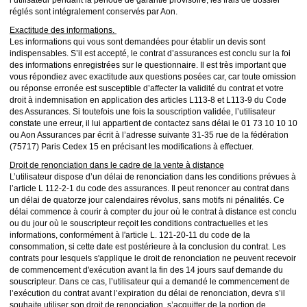
réglés sont intégralement conservés par Aon.
Exactitude des informations.
Les informations qui vous sont demandées pour établir un devis sont
indispensables. S’il est accepté, le contrat d’assurances est conclu sur la foi
des informations enregistrées sur le questionnaire. Il est très important que
vous répondiez avec exactitude aux questions posées car, car toute omission
ou réponse erronée est susceptible d’affecter la validité du contrat et votre
droit à indemnisation en application des articles L113-8 et L113-9 du Code
des Assurances. Si toutefois une fois la souscription validée, l’utilisateur
constate une erreur, il lui appartient de contactez sans délai le 01 73 10 10 10
ou Aon Assurances par écrit à l’adresse suivante 31-35 rue de la fédération
(75717) Paris Cedex 15 en précisant les modifications à effectuer.
Droit de renonciation dans le cadre de la vente à distance
L’utilisateur dispose d’un délai de renonciation dans les conditions prévues à
l’article L 112-2-1 du code des assurances. Il peut renoncer au contrat dans
un délai de quatorze jour calendaires révolus, sans motifs ni pénalités. Ce
délai commence à courir à compter du jour où le contrat à distance est conclu
ou du jour où le souscripteur reçoit les conditions contractuelles et les
informations, conformément à l'article L. 121-20-11 du code de la
consommation, si cette date est postérieure à la conclusion du contrat. Les
contrats pour lesquels s'applique le droit de renonciation ne peuvent recevoir
de commencement d'exécution avant la fin des 14 jours sauf demande du
souscripteur. Dans ce cas, l’utilisateur qui a demandé le commencement de
l’exécution du contrat avant l’expiration du délai de renonciation, devra s’il
souhaite utiliser son droit de renonciation, s’acquitter de la portion de