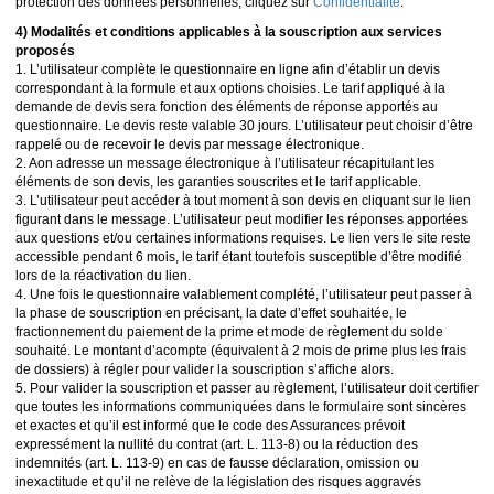
protection des données personnelles, cliquez sur
Confidentialité
.
4) Modalités et conditions applicables à la souscription aux services
proposés
1. L’utilisateur complète le questionnaire en ligne afin d’établir un devis
correspondant à la formule et aux options choisies. Le tarif appliqué à la
demande de devis sera fonction des éléments de réponse apportés au
questionnaire. Le devis reste valable 30 jours. L’utilisateur peut choisir d’être
rappelé ou de recevoir le devis par message électronique.
2. Aon adresse un message électronique à l’utilisateur récapitulant les
éléments de son devis, les garanties souscrites et le tarif applicable.
3. L’utilisateur peut accéder à tout moment à son devis en cliquant sur le lien
figurant dans le message. L’utilisateur peut modifier les réponses apportées
aux questions et/ou certaines informations requises. Le lien vers le site reste
accessible pendant 6 mois, le tarif étant toutefois susceptible d’être modifié
lors de la réactivation du lien.
4. Une fois le questionnaire valablement complété, l’utilisateur peut passer à
la phase de souscription en précisant, la date d’effet souhaitée, le
fractionnement du paiement de la prime et mode de règlement du solde
souhaité. Le montant d’acompte (équivalent à 2 mois de prime plus les frais
de dossiers) à régler pour valider la souscription s’affiche alors.
5. Pour valider la souscription et passer au règlement, l’utilisateur doit certifier
que toutes les informations communiquées dans le formulaire sont sincères
et exactes et qu’il est informé que le code des Assurances prévoit
expressément la nullité du contrat (art. L. 113-8) ou la réduction des
indemnités (art. L. 113-9) en cas de fausse déclaration, omission ou
inexactitude et qu’il ne relève de la législation des risques aggravés