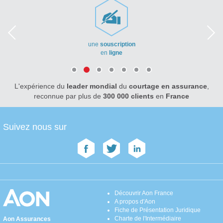
une
souscription
en
ligne
L'expérience du
leader mondial
du
courtage en assurance
,
reconnue par plus de
300 000 clients
en
France
Suivez nous sur
Découvrir Aon France
A propos d'Aon
Fiche de Présentation Juridique
Charte de l'Intermédiaire
Aon Assurances