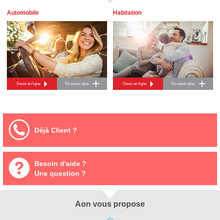
Automobile
Habitation
Devis en ligne
En savoir plus
Devis en ligne
En savoir plus
Déjà Client ?
Besoin d'aide ?
Une question ?
Aon vous propose