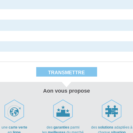
Aon vous propose
une
carte verte
des
garanties
parmi
des
solutions
adaptées à
en
ligne
les
meilleures
du marché
chaque
situation