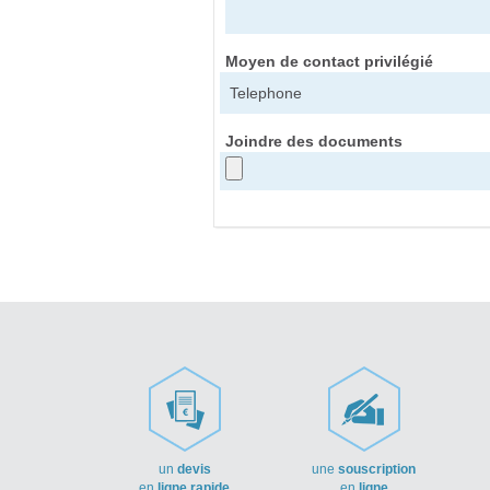
Moyen de contact privilégié
Joindre des documents
un
devis
une
souscription
en
ligne rapide
en
ligne