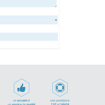
un
accueil
et
une assistance
un
service
de
qualité
7J/7
et
24h/24